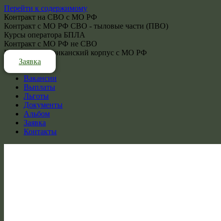
Перейти к содержимому
Контракт на СВО с МО РФ
Контракт с МО РФ СВО - тыловые части (ПВО)
Курсы оператора БПЛА
Контракт с МО РФ не СВО
Контракт - Африканский корпус с МО РФ
Заявка
Вакансии
Выплаты
Льготы
Документы
Альбом
Заявка
Контакты