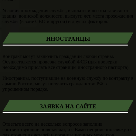
Условия прохождения службы, выплаты и льготы зависят от
звания, воинской должности, выслуги лет, места прохождения
службы (в зоне СВО и другой) и других факторов.
ИНОСТРАНЦЫ
Контракт могут заключить гражданин любой страны.
Осуществляется проверка службой ФСБ (для проверки
необходимо прислать все страницы иностранного паспорта)
Иностранцы, поступившие на военную службу по контракту в
армию России, могут получить гражданство РФ в
упрощенном порядке.
ЗАЯВКА НА САЙТЕ
Ответьте всего на несколько вопросов заполнив
соответствующие поля заявки, и с Вами непременно свяжутся
для уточнения деталей и организационных моментов.