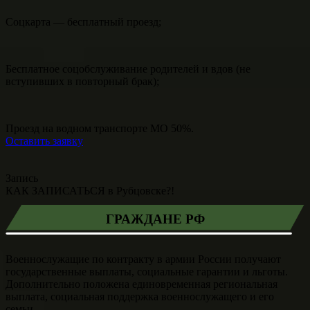
Соцкарта — бесплатный проезд;
Бесплатное соцобслуживание родителей и вдов (не
вступивших в повторный брак);
Проезд на водном транспорте МО 50%.
Оставить заявку
Запись
КАК ЗАПИСАТЬСЯ в Рубцовске?!
ГРАЖДАНЕ РФ
Военнослужащие по контракту в армии России получают
государственные выплаты, социальные гарантии и льготы.
Дополнительно положена единовременная региональная
выплата, социальная поддержка военнослужащего и его
семьи.