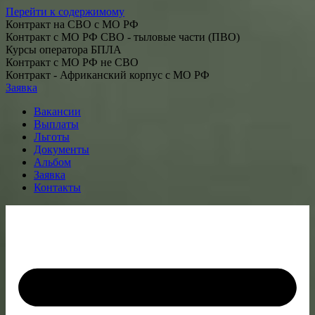
Перейти к содержимому
Контракт на СВО с МО РФ
Контракт с МО РФ СВО - тыловые части (ПВО)
Курсы оператора БПЛА
Контракт с МО РФ не СВО
Контракт - Африканский корпус с МО РФ
Заявка
Вакансии
Выплаты
Льготы
Документы
Альбом
Заявка
Контакты