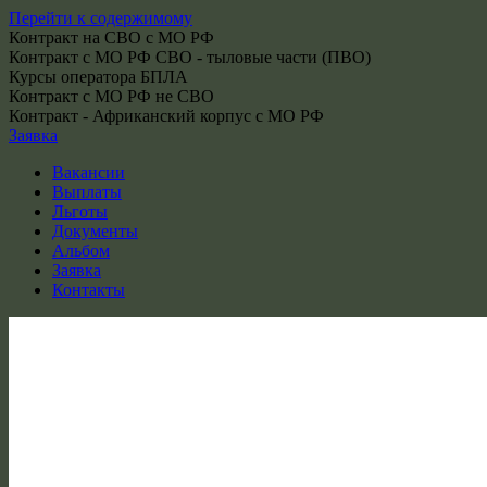
Перейти к содержимому
Контракт на СВО с МО РФ
Контракт с МО РФ СВО - тыловые части (ПВО)
Курсы оператора БПЛА
Контракт с МО РФ не СВО
Контракт - Африканский корпус с МО РФ
Заявка
Вакансии
Выплаты
Льготы
Документы
Альбом
Заявка
Контакты